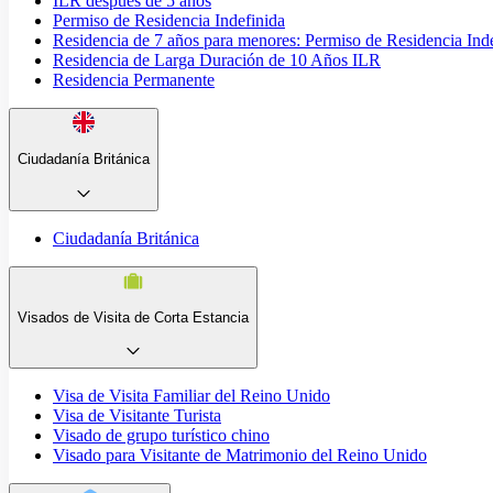
ILR después de 5 años
Permiso de Residencia Indefinida
Residencia de 7 años para menores: Permiso de Residencia Ind
Residencia de Larga Duración de 10 Años ILR
Residencia Permanente
Ciudadanía Británica
Ciudadanía Británica
Visados de Visita de Corta Estancia
Visa de Visita Familiar del Reino Unido
Visa de Visitante Turista
Visado de grupo turístico chino
Visado para Visitante de Matrimonio del Reino Unido