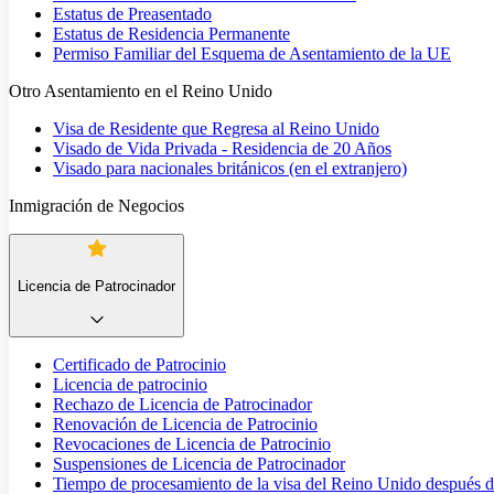
Estatus de Preasentado
Estatus de Residencia Permanente
Permiso Familiar del Esquema de Asentamiento de la UE
Otro Asentamiento en el Reino Unido
Visa de Residente que Regresa al Reino Unido
Visado de Vida Privada - Residencia de 20 Años
Visado para nacionales británicos (en el extranjero)
Inmigración de Negocios
Licencia de Patrocinador
Certificado de Patrocinio
Licencia de patrocinio
Rechazo de Licencia de Patrocinador
Renovación de Licencia de Patrocinio
Revocaciones de Licencia de Patrocinio
Suspensiones de Licencia de Patrocinador
Tiempo de procesamiento de la visa del Reino Unido después de