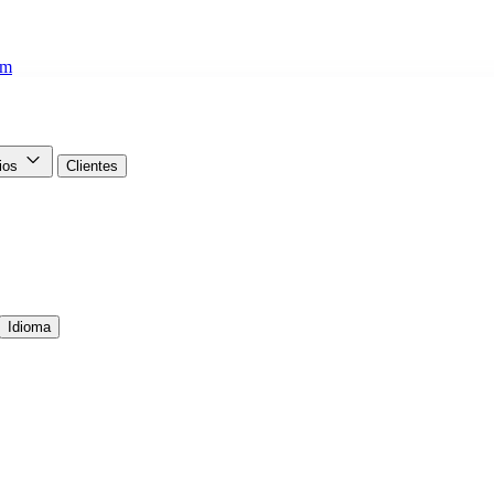
om
cios
Clientes
Idioma