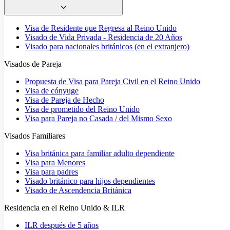
Visa de Residente que Regresa al Reino Unido
Visado de Vida Privada - Residencia de 20 Años
Visado para nacionales británicos (en el extranjero)
Visados de Pareja
Propuesta de Visa para Pareja Civil en el Reino Unido
Visa de cónyuge
Visa de Pareja de Hecho
Visa de prometido del Reino Unido
Visa para Pareja no Casada / del Mismo Sexo
Visados Familiares
Visa británica para familiar adulto dependiente
Visa para Menores
Visa para padres
Visado británico para hijos dependientes
Visado de Ascendencia Británica
Residencia en el Reino Unido & ILR
ILR después de 5 años