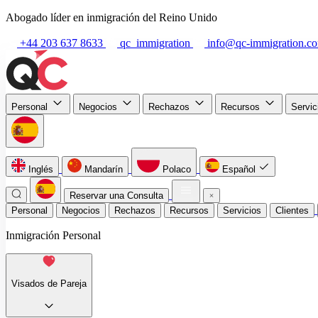
Abogado líder en inmigración del Reino Unido
+44 203 637 8633
qc_immigration
info@qc-immigration.c
Personal
Negocios
Rechazos
Recursos
Servi
Inglés
Mandarín
Polaco
Español
Reservar una Consulta
Personal
Negocios
Rechazos
Recursos
Servicios
Clientes
Inmigración Personal
Visados de Pareja