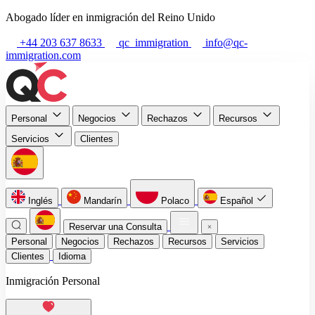
Abogado líder en inmigración del Reino Unido
+44 203 637 8633
qc_immigration
info@qc-
immigration.com
Personal
Negocios
Rechazos
Recursos
Servicios
Clientes
Inglés
Mandarín
Polaco
Español
Reservar una Consulta
Personal
Negocios
Rechazos
Recursos
Servicios
Clientes
Idioma
Inmigración Personal