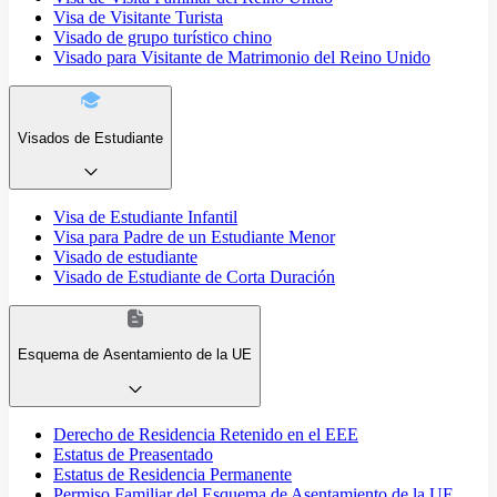
Visa de Visitante Turista
Visado de grupo turístico chino
Visado para Visitante de Matrimonio del Reino Unido
Visados de Estudiante
Visa de Estudiante Infantil
Visa para Padre de un Estudiante Menor
Visado de estudiante
Visado de Estudiante de Corta Duración
Esquema de Asentamiento de la UE
Derecho de Residencia Retenido en el EEE
Estatus de Preasentado
Estatus de Residencia Permanente
Permiso Familiar del Esquema de Asentamiento de la UE