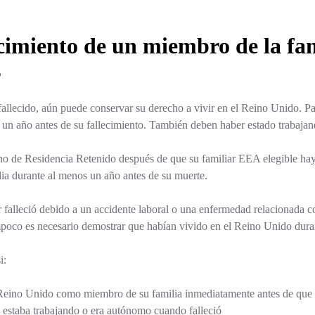
ecimiento de un miembro de la fa
s
fallecido, aún puede conservar su derecho a vivir en el Reino Unido. Pa
 un año antes de su fallecimiento. También deben haber estado trabaj
echo de Residencia Retenido después de que su familiar EEA elegible ha
a durante al menos un año antes de su muerte.
r falleció debido a un accidente laboral o una enfermedad relacionada con
mpoco es necesario demostrar que habían vivido en el Reino Unido duran
i:
 Reino Unido como miembro de su familia inmediatamente antes de que f
 estaba trabajando o era autónomo cuando falleció