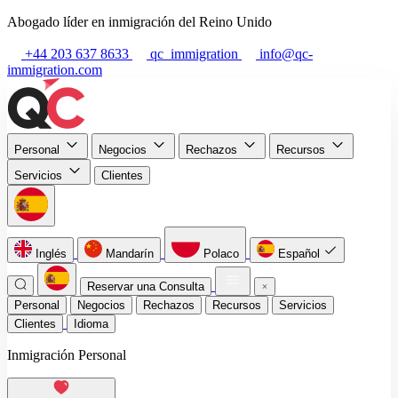
Abogado líder en inmigración del Reino Unido
+44 203 637 8633
qc_immigration
info@qc-
immigration.com
Personal
Negocios
Rechazos
Recursos
Servicios
Clientes
Inglés
Mandarín
Polaco
Español
Reservar una Consulta
Personal
Negocios
Rechazos
Recursos
Servicios
Clientes
Idioma
Inmigración Personal