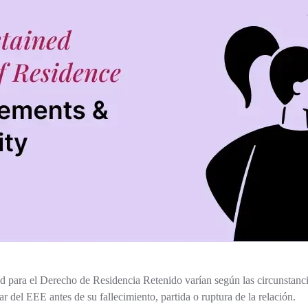
dad para el Derecho de Residencia Retenido varían según las circunstanc
r del EEE antes de su fallecimiento, partida o ruptura de la relación.