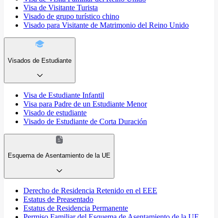
Visa de Visitante Turista
Visado de grupo turístico chino
Visado para Visitante de Matrimonio del Reino Unido
Visados de Estudiante
Visa de Estudiante Infantil
Visa para Padre de un Estudiante Menor
Visado de estudiante
Visado de Estudiante de Corta Duración
Esquema de Asentamiento de la UE
Derecho de Residencia Retenido en el EEE
Estatus de Preasentado
Estatus de Residencia Permanente
Permiso Familiar del Esquema de Asentamiento de la UE