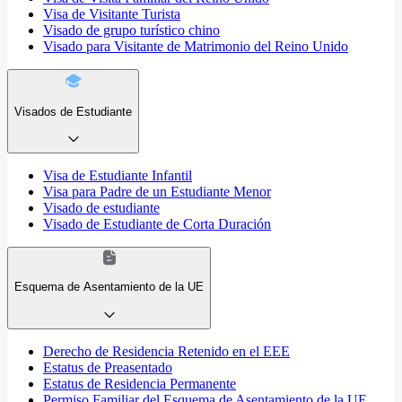
Visa de Visitante Turista
Visado de grupo turístico chino
Visado para Visitante de Matrimonio del Reino Unido
Visados de Estudiante
Visa de Estudiante Infantil
Visa para Padre de un Estudiante Menor
Visado de estudiante
Visado de Estudiante de Corta Duración
Esquema de Asentamiento de la UE
Derecho de Residencia Retenido en el EEE
Estatus de Preasentado
Estatus de Residencia Permanente
Permiso Familiar del Esquema de Asentamiento de la UE