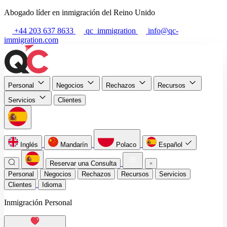
Abogado líder en inmigración del Reino Unido
+44 203 637 8633
qc_immigration
info@qc-
immigration.com
Personal
Negocios
Rechazos
Recursos
Servicios
Clientes
Inglés
Mandarín
Polaco
Español
Reservar una Consulta
Personal
Negocios
Rechazos
Recursos
Servicios
Clientes
Idioma
Inmigración Personal