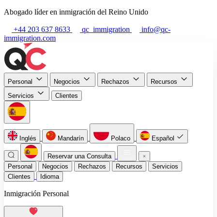
Abogado líder en inmigración del Reino Unido
+44 203 637 8633
qc_immigration
info@qc-
immigration.com
Personal
Negocios
Rechazos
Recursos
Servicios
Clientes
Inglés
Mandarín
Polaco
Español
Reservar una Consulta
Personal
Negocios
Rechazos
Recursos
Servicios
Clientes
Idioma
Inmigración Personal