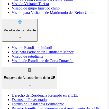
Visa de Visitante Turista
Visado de grupo turístico chino
Visado para Visitante de Matrimonio del Reino Unido
Visados de Estudiante
Visa de Estudiante Infantil
Visa para Padre de un Estudiante Menor
Visado de estudiante
Visado de Estudiante de Corta Duración
Esquema de Asentamiento de la UE
Derecho de Residencia Retenido en el EEE
Estatus de Preasentado
Estatus de Residencia Permanente
Permiso Familiar del Esquema de Asentamiento de la UE