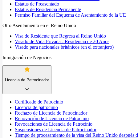
Estatus de Preasentado
Estatus de Residencia Permanente
Permiso Familiar del Esquema de Asentamiento de la UE
Otro Asentamiento en el Reino Unido
Visa de Residente que Regresa al Reino Unido
Visado de Vida Privada - Residencia de 20 Años
Visado para nacionales británicos (en el extranjero)
Inmigración de Negocios
Licencia de Patrocinador
Certificado de Patrocinio
Licencia de patrocinio
Rechazo de Licencia de Patrocinador
Renovación de Licencia de Patrocinio
Revocaciones de Licencia de Patrocinio
Suspensiones de Licencia de Patrocinador
Tiempo de procesamiento de la visa del Reino Unido después de