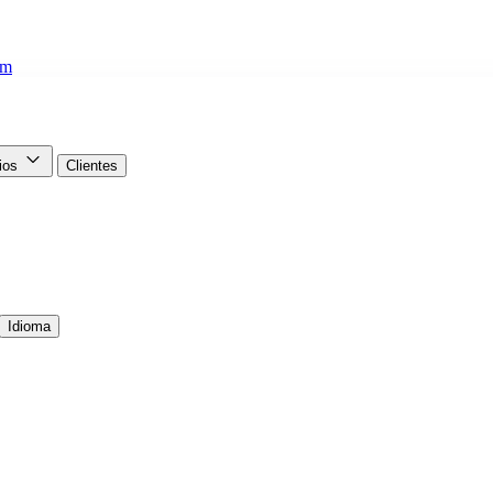
om
cios
Clientes
Idioma