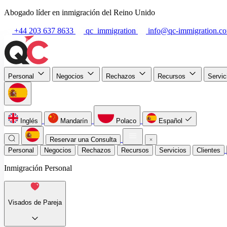
Abogado líder en inmigración del Reino Unido
+44 203 637 8633
qc_immigration
info@qc-immigration.c
Personal
Negocios
Rechazos
Recursos
Servi
Inglés
Mandarín
Polaco
Español
Reservar una Consulta
Personal
Negocios
Rechazos
Recursos
Servicios
Clientes
Inmigración Personal
Visados de Pareja