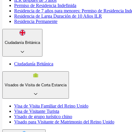
ILR después de 5 años
Permiso de Residencia Indefinida
Residencia de 7 años para menores: Permiso de Residencia Ind
Residencia de Larga Duración de 10 Años ILR
Residencia Permanente
Ciudadanía Británica
Ciudadanía Británica
Visados de Visita de Corta Estancia
Visa de Visita Familiar del Reino Unido
Visa de Visitante Turista
Visado de grupo turístico chino
Visado para Visitante de Matrimonio del Reino Unido