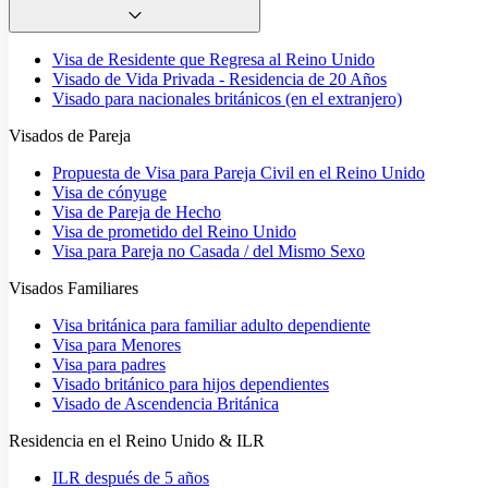
Visa de Residente que Regresa al Reino Unido
Visado de Vida Privada - Residencia de 20 Años
Visado para nacionales británicos (en el extranjero)
Visados de Pareja
Propuesta de Visa para Pareja Civil en el Reino Unido
Visa de cónyuge
Visa de Pareja de Hecho
Visa de prometido del Reino Unido
Visa para Pareja no Casada / del Mismo Sexo
Visados Familiares
Visa británica para familiar adulto dependiente
Visa para Menores
Visa para padres
Visado británico para hijos dependientes
Visado de Ascendencia Británica
Residencia en el Reino Unido & ILR
ILR después de 5 años