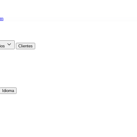
om
cios
Clientes
Idioma