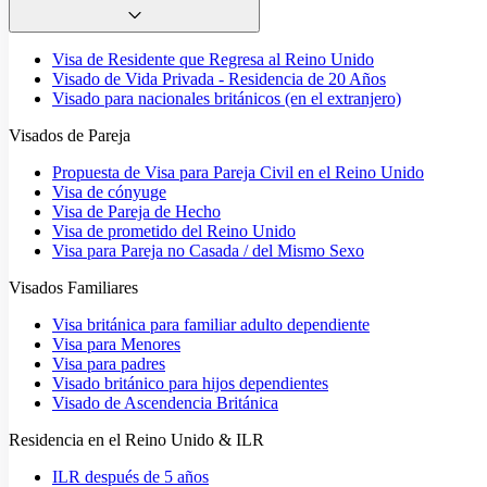
Visa de Residente que Regresa al Reino Unido
Visado de Vida Privada - Residencia de 20 Años
Visado para nacionales británicos (en el extranjero)
Visados de Pareja
Propuesta de Visa para Pareja Civil en el Reino Unido
Visa de cónyuge
Visa de Pareja de Hecho
Visa de prometido del Reino Unido
Visa para Pareja no Casada / del Mismo Sexo
Visados Familiares
Visa británica para familiar adulto dependiente
Visa para Menores
Visa para padres
Visado británico para hijos dependientes
Visado de Ascendencia Británica
Residencia en el Reino Unido & ILR
ILR después de 5 años