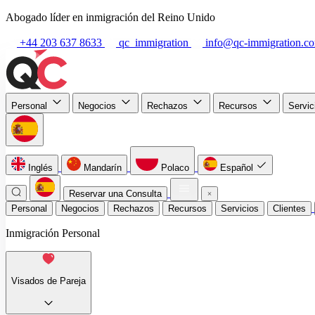
Abogado líder en inmigración del Reino Unido
+44 203 637 8633
qc_immigration
info@qc-immigration.c
Personal
Negocios
Rechazos
Recursos
Servi
Inglés
Mandarín
Polaco
Español
Reservar una Consulta
Personal
Negocios
Rechazos
Recursos
Servicios
Clientes
Inmigración Personal
Visados de Pareja