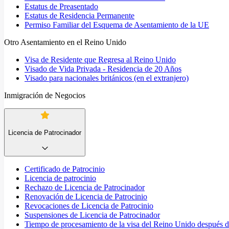
Estatus de Preasentado
Estatus de Residencia Permanente
Permiso Familiar del Esquema de Asentamiento de la UE
Otro Asentamiento en el Reino Unido
Visa de Residente que Regresa al Reino Unido
Visado de Vida Privada - Residencia de 20 Años
Visado para nacionales británicos (en el extranjero)
Inmigración de Negocios
Licencia de Patrocinador
Certificado de Patrocinio
Licencia de patrocinio
Rechazo de Licencia de Patrocinador
Renovación de Licencia de Patrocinio
Revocaciones de Licencia de Patrocinio
Suspensiones de Licencia de Patrocinador
Tiempo de procesamiento de la visa del Reino Unido después de