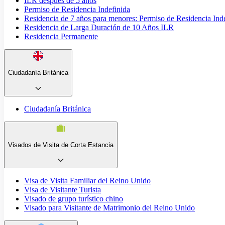
ILR después de 5 años
Permiso de Residencia Indefinida
Residencia de 7 años para menores: Permiso de Residencia Ind
Residencia de Larga Duración de 10 Años ILR
Residencia Permanente
Ciudadanía Británica
Ciudadanía Británica
Visados de Visita de Corta Estancia
Visa de Visita Familiar del Reino Unido
Visa de Visitante Turista
Visado de grupo turístico chino
Visado para Visitante de Matrimonio del Reino Unido