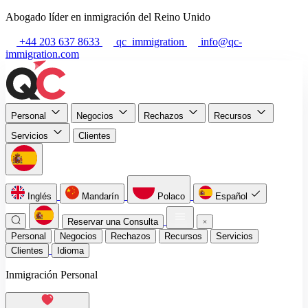
Abogado líder en inmigración del Reino Unido
+44 203 637 8633
qc_immigration
info@qc-
immigration.com
Personal
Negocios
Rechazos
Recursos
Servicios
Clientes
Inglés
Mandarín
Polaco
Español
Reservar una Consulta
Personal
Negocios
Rechazos
Recursos
Servicios
Clientes
Idioma
Inmigración Personal