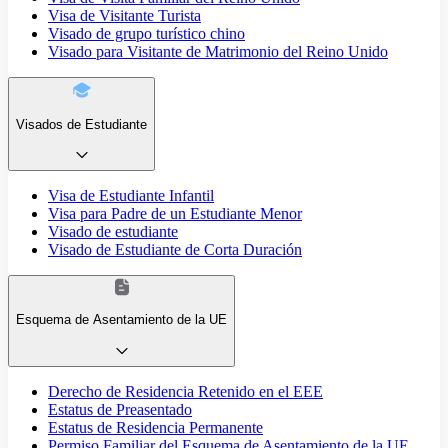
Visa de Visitante Turista
Visado de grupo turístico chino
Visado para Visitante de Matrimonio del Reino Unido
Visados de Estudiante
Visa de Estudiante Infantil
Visa para Padre de un Estudiante Menor
Visado de estudiante
Visado de Estudiante de Corta Duración
Esquema de Asentamiento de la UE
Derecho de Residencia Retenido en el EEE
Estatus de Preasentado
Estatus de Residencia Permanente
Permiso Familiar del Esquema de Asentamiento de la UE