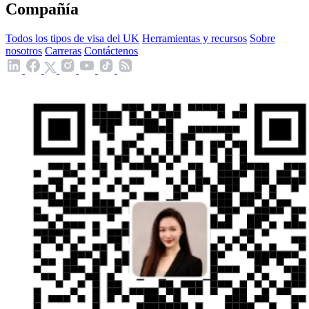
Compañía
Todos los tipos de visa del UK
Herramientas y recursos
Sobre
nosotros
Carreras
Contáctenos