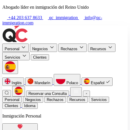
Abogado líder en inmigración del Reino Unido
+44 203 637 8633
qc_immigration
info@qc-
immigration.com
Personal
Negocios
Rechazos
Recursos
Servicios
Clientes
Inglés
Mandarín
Polaco
Español
Reservar una Consulta
Personal
Negocios
Rechazos
Recursos
Servicios
Clientes
Idioma
Inmigración Personal