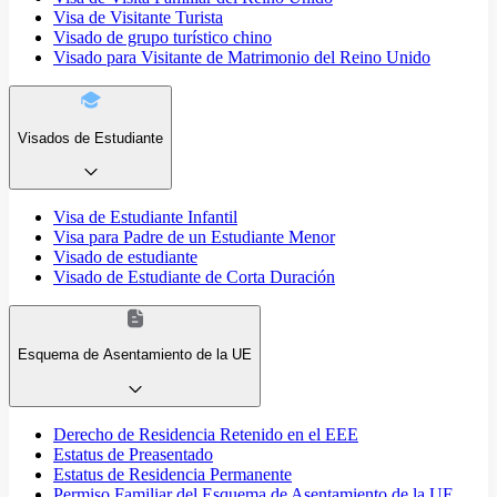
Visa de Visitante Turista
Visado de grupo turístico chino
Visado para Visitante de Matrimonio del Reino Unido
Visados de Estudiante
Visa de Estudiante Infantil
Visa para Padre de un Estudiante Menor
Visado de estudiante
Visado de Estudiante de Corta Duración
Esquema de Asentamiento de la UE
Derecho de Residencia Retenido en el EEE
Estatus de Preasentado
Estatus de Residencia Permanente
Permiso Familiar del Esquema de Asentamiento de la UE