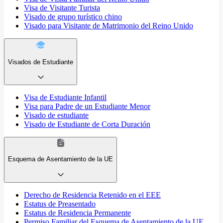
Visa de Visitante Turista
Visado de grupo turístico chino
Visado para Visitante de Matrimonio del Reino Unido
Visados de Estudiante
Visa de Estudiante Infantil
Visa para Padre de un Estudiante Menor
Visado de estudiante
Visado de Estudiante de Corta Duración
Esquema de Asentamiento de la UE
Derecho de Residencia Retenido en el EEE
Estatus de Preasentado
Estatus de Residencia Permanente
Permiso Familiar del Esquema de Asentamiento de la UE