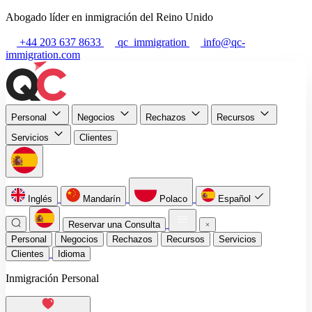
Abogado líder en inmigración del Reino Unido
+44 203 637 8633
qc_immigration
info@qc-
immigration.com
Personal
Negocios
Rechazos
Recursos
Servicios
Clientes
Inglés
Mandarín
Polaco
Español
Reservar una Consulta
Personal
Negocios
Rechazos
Recursos
Servicios
Clientes
Idioma
Inmigración Personal