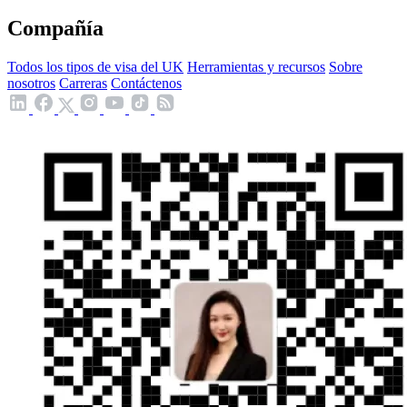
Compañía
Todos los tipos de visa del UK
Herramientas y recursos
Sobre
nosotros
Carreras
Contáctenos