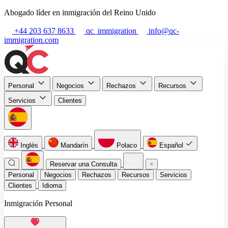
Abogado líder en inmigración del Reino Unido
+44 203 637 8633
qc_immigration
info@qc-
immigration.com
Personal
Negocios
Rechazos
Recursos
Servicios
Clientes
Inglés
Mandarín
Polaco
Español
Reservar una Consulta
Personal
Negocios
Rechazos
Recursos
Servicios
Clientes
Idioma
Inmigración Personal