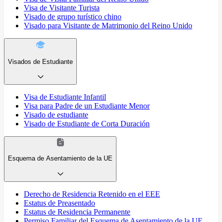
Visa de Visitante Turista
Visado de grupo turístico chino
Visado para Visitante de Matrimonio del Reino Unido
Visados de Estudiante
Visa de Estudiante Infantil
Visa para Padre de un Estudiante Menor
Visado de estudiante
Visado de Estudiante de Corta Duración
Esquema de Asentamiento de la UE
Derecho de Residencia Retenido en el EEE
Estatus de Preasentado
Estatus de Residencia Permanente
Permiso Familiar del Esquema de Asentamiento de la UE