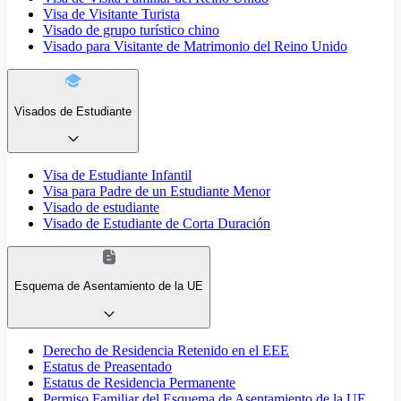
Visa de Visitante Turista
Visado de grupo turístico chino
Visado para Visitante de Matrimonio del Reino Unido
Visados de Estudiante
Visa de Estudiante Infantil
Visa para Padre de un Estudiante Menor
Visado de estudiante
Visado de Estudiante de Corta Duración
Esquema de Asentamiento de la UE
Derecho de Residencia Retenido en el EEE
Estatus de Preasentado
Estatus de Residencia Permanente
Permiso Familiar del Esquema de Asentamiento de la UE