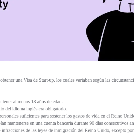
 obtener una Visa de Start-up, los cuales variaban según las circunstanci
an tener al menos 18 años de edad.
to del idioma inglés era obligatorio.
personales suficientes para sostener los gastos de vida en el Reino Un
ían mantenerse en una cuenta bancaria durante 90 días consecutivos ant
infracciones de las leyes de inmigración del Reino Unido, excepto por