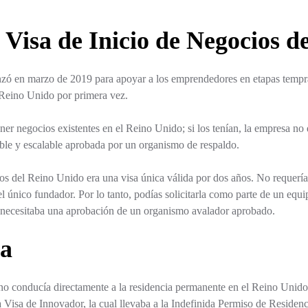
 Visa de Inicio de Negocios d
anzó en marzo de 2019 para apoyar a los emprendedores en etapas tempra
 Reino Unido por primera vez.
ener negocios existentes en el Reino Unido; si los tenían, la empresa n
able y escalable aprobada por un organismo de respaldo.
s del Reino Unido era una visa única válida por dos años. No requería un
l único fundador. Por lo tanto, podías solicitarla como parte de un equ
n necesitaba una aprobación de un organismo avalador aprobado.
sa
 conducía directamente a la residencia permanente en el Reino Unido. S
 Visa de Innovador, la cual llevaba a la Indefinida Permiso de Residenc