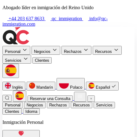
Abogado líder en inmigración del Reino Unido
+44 203 637 8633
qc_immigration
info@qc-
immigration.com
Personal
Negocios
Rechazos
Recursos
Servicios
Clientes
Inglés
Mandarín
Polaco
Español
Reservar una Consulta
Personal
Negocios
Rechazos
Recursos
Servicios
Clientes
Idioma
Inmigración Personal