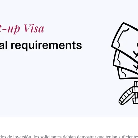
s de inversión, los solicitantes debían demostrar que tenían suficientes