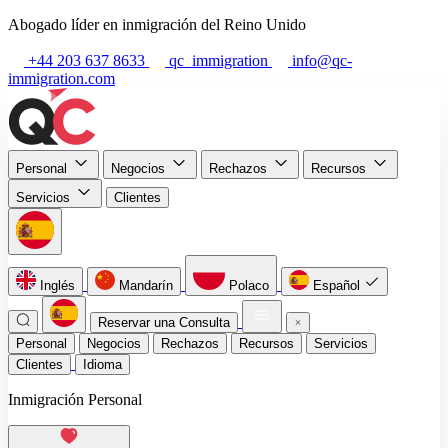
Abogado líder en inmigración del Reino Unido
+44 203 637 8633
qc_immigration
info@qc-
immigration.com
Personal
Negocios
Rechazos
Recursos
Servicios
Clientes
Inglés
Mandarín
Polaco
Español
Reservar una Consulta
Personal
Negocios
Rechazos
Recursos
Servicios
Clientes
Idioma
Inmigración Personal