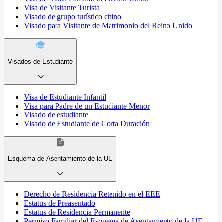
Visa de Visitante Turista
Visado de grupo turístico chino
Visado para Visitante de Matrimonio del Reino Unido
Visados de Estudiante
Visa de Estudiante Infantil
Visa para Padre de un Estudiante Menor
Visado de estudiante
Visado de Estudiante de Corta Duración
Esquema de Asentamiento de la UE
Derecho de Residencia Retenido en el EEE
Estatus de Preasentado
Estatus de Residencia Permanente
Permiso Familiar del Esquema de Asentamiento de la UE