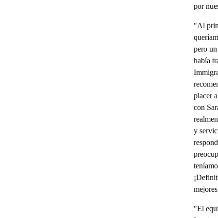
por nue
"Al pri
queríam
pero un
había t
Immigra
recomen
placer a
con Sar
realmen
y servic
respond
preocup
teníamo
¡Defini
mejores
"El equ