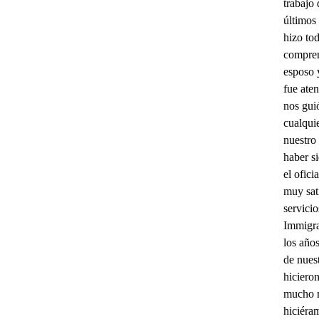
trabajo 
últimos
hizo tod
compren
esposo 
fue aten
nos guió
cualqui
nuestro
haber s
el ofici
muy sat
servici
Immigra
los año
de nues
hiciero
mucho m
hiciéram