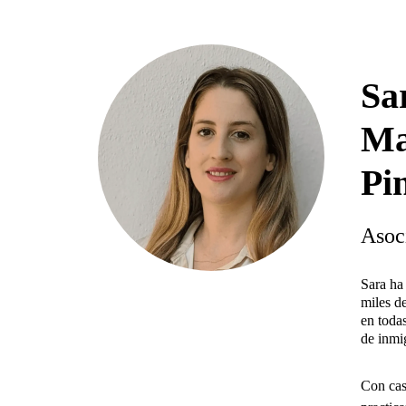
Sa
Ma
Pi
Asoc
Sara ha
miles de
en todas
de inmi
Con cas