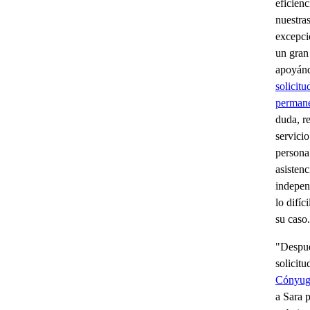
eficienc
nuestra
excepci
un gran
apoyán
solicitu
permane
duda, r
servicio
persona
asistenc
indepen
lo difíc
su caso
"Despué
solicit
Cónyug
a Sara 