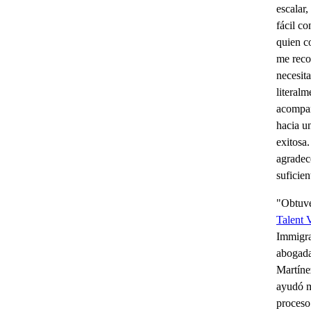
escalar
fácil co
quien c
me reco
necesit
literal
acompañ
hacia un
exitosa
agradec
suficien
"Obtuv
Talent 
Immigra
abogada
Martíne
ayudó m
proceso 