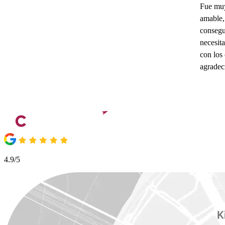
Fue muy
amable,
consegu
necesit
con los 
agradec
4.9/5