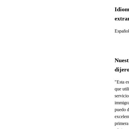
Idiom
extra
Español
Nuest
dijer
"Esta e
que uti
servici
immigra
puedo d
excelen
primera