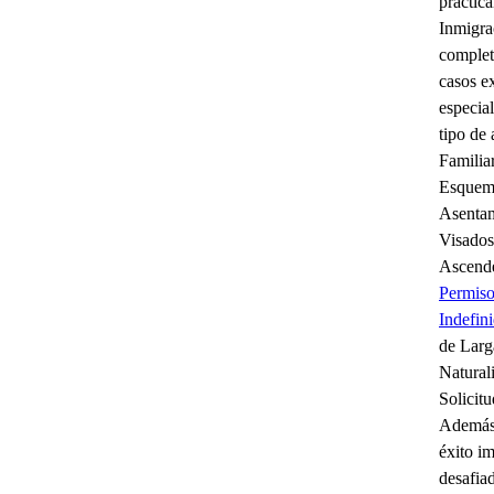
practic
Inmigra
complet
casos ex
especia
tipo de
Familia
Esquem
Asentam
Visados 
Ascende
Permiso
Indefin
de Larg
Natural
Solicitu
Además 
éxito i
desafiad