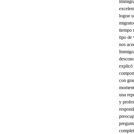
Immigra
excelen
lograr u
migrato
tiempo 
tipo de 
nos ac
Immigra
descono
explicó
compone
con gra
momento
una rep
y profe
respond
preocup
pregunt
complet