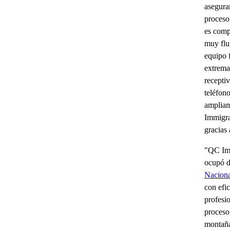
asegura
proceso
es comp
muy flu
equipo 
extrem
receptiv
teléfon
amplia
Immigr
gracias 
"QC Imm
ocupó d
Naciona
con efic
profesi
proceso
montaña