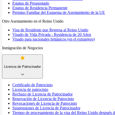
Estatus de Preasentado
Estatus de Residencia Permanente
Permiso Familiar del Esquema de Asentamiento de la UE
Otro Asentamiento en el Reino Unido
Visa de Residente que Regresa al Reino Unido
Visado de Vida Privada - Residencia de 20 Años
Visado para nacionales británicos (en el extranjero)
Inmigración de Negocios
Licencia de Patrocinador
Certificado de Patrocinio
Licencia de patrocinio
Rechazo de Licencia de Patrocinador
Renovación de Licencia de Patrocinio
Revocaciones de Licencia de Patrocinio
Suspensiones de Licencia de Patrocinador
Tiempo de procesamiento de la visa del Reino Unido después de