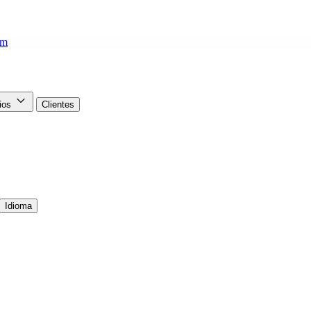
om
cios
Clientes
Idioma