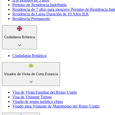
ILR después de 5 años
Permiso de Residencia Indefinida
Residencia de 7 años para menores: Permiso de Residencia Ind
Residencia de Larga Duración de 10 Años ILR
Residencia Permanente
Ciudadanía Británica
Ciudadanía Británica
Visados de Visita de Corta Estancia
Visa de Visita Familiar del Reino Unido
Visa de Visitante Turista
Visado de grupo turístico chino
Visado para Visitante de Matrimonio del Reino Unido