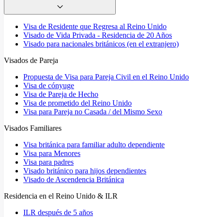
Visa de Residente que Regresa al Reino Unido
Visado de Vida Privada - Residencia de 20 Años
Visado para nacionales británicos (en el extranjero)
Visados de Pareja
Propuesta de Visa para Pareja Civil en el Reino Unido
Visa de cónyuge
Visa de Pareja de Hecho
Visa de prometido del Reino Unido
Visa para Pareja no Casada / del Mismo Sexo
Visados Familiares
Visa británica para familiar adulto dependiente
Visa para Menores
Visa para padres
Visado británico para hijos dependientes
Visado de Ascendencia Británica
Residencia en el Reino Unido & ILR
ILR después de 5 años