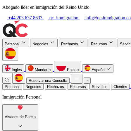
Abogado líder en inmigración del Reino Unido
+44 203 637 8633
qc_immigration
info@qc-immigration.c
Personal
Negocios
Rechazos
Recursos
Servi
Inglés
Mandarín
Polaco
Español
Reservar una Consulta
Personal
Negocios
Rechazos
Recursos
Servicios
Clientes
Inmigración Personal
Visados de Pareja