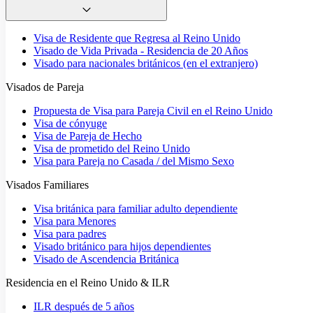
Visa de Residente que Regresa al Reino Unido
Visado de Vida Privada - Residencia de 20 Años
Visado para nacionales británicos (en el extranjero)
Visados de Pareja
Propuesta de Visa para Pareja Civil en el Reino Unido
Visa de cónyuge
Visa de Pareja de Hecho
Visa de prometido del Reino Unido
Visa para Pareja no Casada / del Mismo Sexo
Visados Familiares
Visa británica para familiar adulto dependiente
Visa para Menores
Visa para padres
Visado británico para hijos dependientes
Visado de Ascendencia Británica
Residencia en el Reino Unido & ILR
ILR después de 5 años