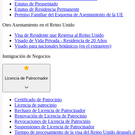
Estatus de Preasentado
Estatus de Residencia Permanente
Permiso Familiar del Esquema de Asentamiento de la UE
Otro Asentamiento en el Reino Unido
Visa de Residente que Regresa al Reino Unido
Visado de Vida Privada - Residencia de 20 Años
Visado para nacionales británicos (en el extranjero)
Inmigración de Negocios
Licencia de Patrocinador
Certificado de Patrocinio
Licencia de patrocinio
Rechazo de Licencia de Patrocinador
Renovación de Licencia de Patrocinio
Revocaciones de Licencia de Patrocinio
Suspensiones de Licencia de Patrocinador
Tiempo de procesamiento de la visa del Reino Unido después de