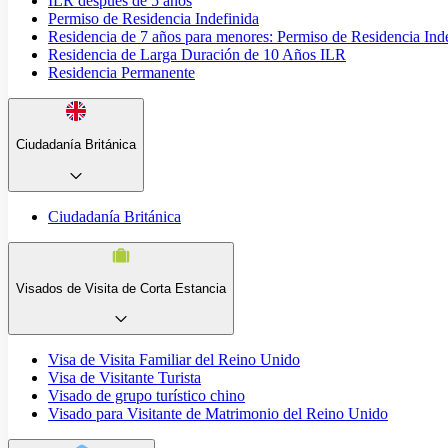
ILR después de 5 años
Permiso de Residencia Indefinida
Residencia de 7 años para menores: Permiso de Residencia Ind
Residencia de Larga Duración de 10 Años ILR
Residencia Permanente
Ciudadanía Británica
Ciudadanía Británica
Visados de Visita de Corta Estancia
Visa de Visita Familiar del Reino Unido
Visa de Visitante Turista
Visado de grupo turístico chino
Visado para Visitante de Matrimonio del Reino Unido