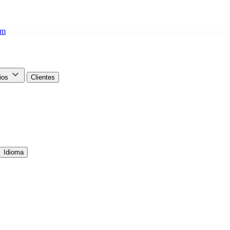
om
cios
Clientes
Idioma