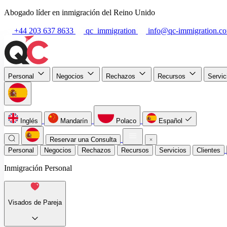
Abogado líder en inmigración del Reino Unido
+44 203 637 8633
qc_immigration
info@qc-immigration.c
Personal
Negocios
Rechazos
Recursos
Servi
Inglés
Mandarín
Polaco
Español
Reservar una Consulta
Personal
Negocios
Rechazos
Recursos
Servicios
Clientes
Inmigración Personal
Visados de Pareja