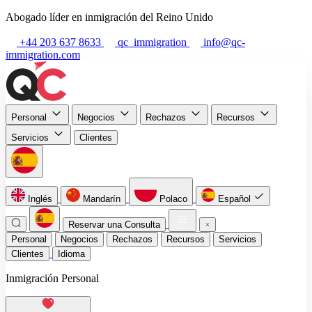
Abogado líder en inmigración del Reino Unido
+44 203 637 8633
qc_immigration
info@qc-
immigration.com
Personal
Negocios
Rechazos
Recursos
Servicios
Clientes
Inglés
Mandarín
Polaco
Español
Reservar una Consulta
Personal
Negocios
Rechazos
Recursos
Servicios
Clientes
Idioma
Inmigración Personal