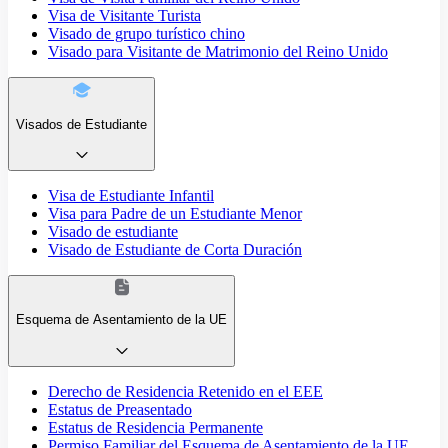
Visa de Visitante Turista
Visado de grupo turístico chino
Visado para Visitante de Matrimonio del Reino Unido
Visados de Estudiante
Visa de Estudiante Infantil
Visa para Padre de un Estudiante Menor
Visado de estudiante
Visado de Estudiante de Corta Duración
Esquema de Asentamiento de la UE
Derecho de Residencia Retenido en el EEE
Estatus de Preasentado
Estatus de Residencia Permanente
Permiso Familiar del Esquema de Asentamiento de la UE