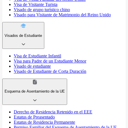
Visa de Visitante Turista
Visado de grupo turístico chino
Visado para Visitante de Matrimonio del Reino Unido
Visados de Estudiante
Visa de Estudiante Infantil
Visa para Padre de un Estudiante Menor
Visado de estudiante
Visado de Estudiante de Corta Duración
Esquema de Asentamiento de la UE
Derecho de Residencia Retenido en el EEE
Estatus de Preasentado
Estatus de Residencia Permanente
Permiso Familiar del Esquema de Asentamiento de la UE