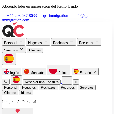
Abogado líder en inmigración del Reino Unido
+44 203 637 8633
qc_immigration
info@qc-
immigration.com
Personal
Negocios
Rechazos
Recursos
Servicios
Clientes
Inglés
Mandarín
Polaco
Español
Reservar una Consulta
Personal
Negocios
Rechazos
Recursos
Servicios
Clientes
Idioma
Inmigración Personal