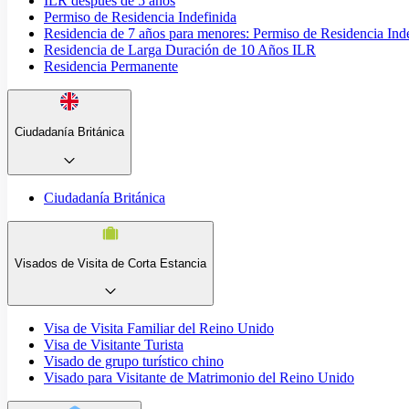
ILR después de 5 años
Permiso de Residencia Indefinida
Residencia de 7 años para menores: Permiso de Residencia Ind
Residencia de Larga Duración de 10 Años ILR
Residencia Permanente
Ciudadanía Británica
Ciudadanía Británica
Visados de Visita de Corta Estancia
Visa de Visita Familiar del Reino Unido
Visa de Visitante Turista
Visado de grupo turístico chino
Visado para Visitante de Matrimonio del Reino Unido