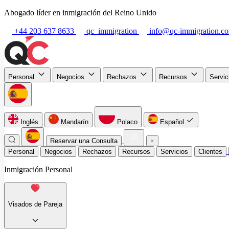
Abogado líder en inmigración del Reino Unido
+44 203 637 8633
qc_immigration
info@qc-immigration.c
Personal
Negocios
Rechazos
Recursos
Servi
Inglés
Mandarín
Polaco
Español
Reservar una Consulta
Personal
Negocios
Rechazos
Recursos
Servicios
Clientes
Inmigración Personal
Visados de Pareja