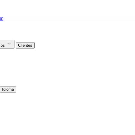
om
cios
Clientes
Idioma