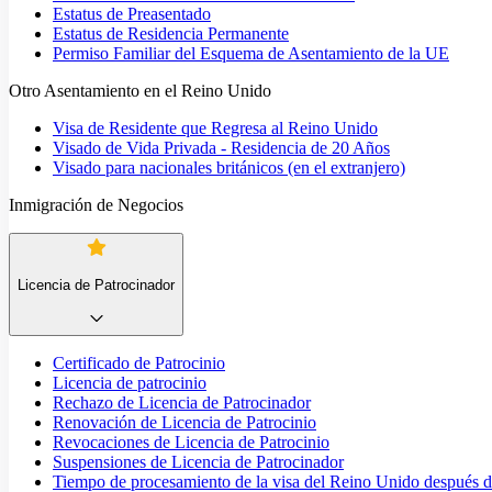
Estatus de Preasentado
Estatus de Residencia Permanente
Permiso Familiar del Esquema de Asentamiento de la UE
Otro Asentamiento en el Reino Unido
Visa de Residente que Regresa al Reino Unido
Visado de Vida Privada - Residencia de 20 Años
Visado para nacionales británicos (en el extranjero)
Inmigración de Negocios
Licencia de Patrocinador
Certificado de Patrocinio
Licencia de patrocinio
Rechazo de Licencia de Patrocinador
Renovación de Licencia de Patrocinio
Revocaciones de Licencia de Patrocinio
Suspensiones de Licencia de Patrocinador
Tiempo de procesamiento de la visa del Reino Unido después de