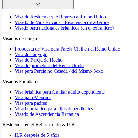
Visa de Residente que Regresa al Reino Unido
Visado de Vida Privada - Residencia de 20 Años
Visado para nacionales británicos (en el extranjero)
Visados de Pareja
Propuesta de Visa para Pareja Civil en el Reino Unido
Visa de cónyuge
Visa de Pareja de Hecho
Visa de prometido del Reino Unido
Visa para Pareja no Casada / del Mismo Sexo
Visados Familiares
Visa británica para familiar adulto dependiente
Visa para Menores
Visa para padres
Visado británico para hijos dependientes
Visado de Ascendencia Británica
Residencia en el Reino Unido & ILR
ILR después de 5 años