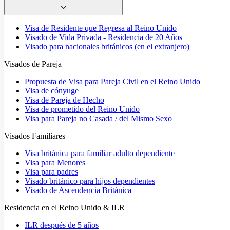
Visa de Residente que Regresa al Reino Unido
Visado de Vida Privada - Residencia de 20 Años
Visado para nacionales británicos (en el extranjero)
Visados de Pareja
Propuesta de Visa para Pareja Civil en el Reino Unido
Visa de cónyuge
Visa de Pareja de Hecho
Visa de prometido del Reino Unido
Visa para Pareja no Casada / del Mismo Sexo
Visados Familiares
Visa británica para familiar adulto dependiente
Visa para Menores
Visa para padres
Visado británico para hijos dependientes
Visado de Ascendencia Británica
Residencia en el Reino Unido & ILR
ILR después de 5 años