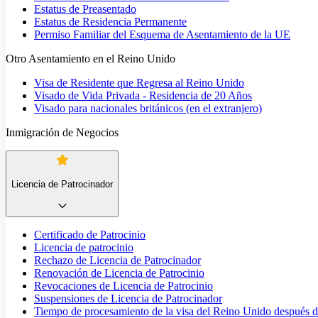
Estatus de Preasentado
Estatus de Residencia Permanente
Permiso Familiar del Esquema de Asentamiento de la UE
Otro Asentamiento en el Reino Unido
Visa de Residente que Regresa al Reino Unido
Visado de Vida Privada - Residencia de 20 Años
Visado para nacionales británicos (en el extranjero)
Inmigración de Negocios
Licencia de Patrocinador
Certificado de Patrocinio
Licencia de patrocinio
Rechazo de Licencia de Patrocinador
Renovación de Licencia de Patrocinio
Revocaciones de Licencia de Patrocinio
Suspensiones de Licencia de Patrocinador
Tiempo de procesamiento de la visa del Reino Unido después de