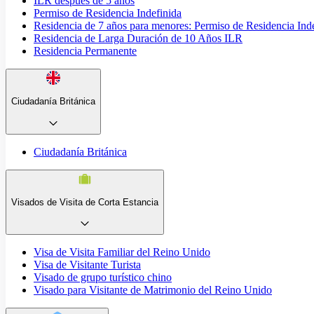
ILR después de 5 años
Permiso de Residencia Indefinida
Residencia de 7 años para menores: Permiso de Residencia Ind
Residencia de Larga Duración de 10 Años ILR
Residencia Permanente
Ciudadanía Británica
Ciudadanía Británica
Visados de Visita de Corta Estancia
Visa de Visita Familiar del Reino Unido
Visa de Visitante Turista
Visado de grupo turístico chino
Visado para Visitante de Matrimonio del Reino Unido