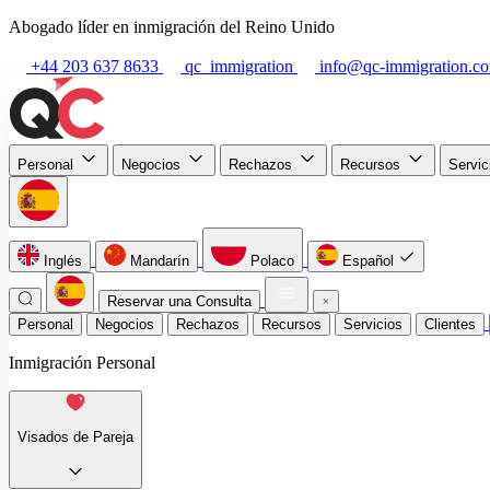
Abogado líder en inmigración del Reino Unido
+44 203 637 8633
qc_immigration
info@qc-immigration.c
Personal
Negocios
Rechazos
Recursos
Servi
Inglés
Mandarín
Polaco
Español
Reservar una Consulta
Personal
Negocios
Rechazos
Recursos
Servicios
Clientes
Inmigración Personal
Visados de Pareja