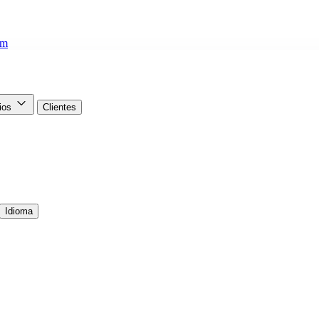
om
cios
Clientes
Idioma