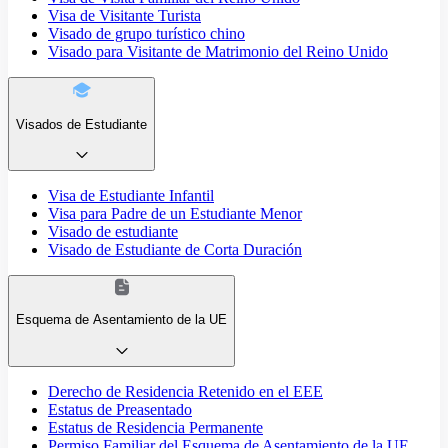
Visa de Visitante Turista
Visado de grupo turístico chino
Visado para Visitante de Matrimonio del Reino Unido
Visados de Estudiante
Visa de Estudiante Infantil
Visa para Padre de un Estudiante Menor
Visado de estudiante
Visado de Estudiante de Corta Duración
Esquema de Asentamiento de la UE
Derecho de Residencia Retenido en el EEE
Estatus de Preasentado
Estatus de Residencia Permanente
Permiso Familiar del Esquema de Asentamiento de la UE