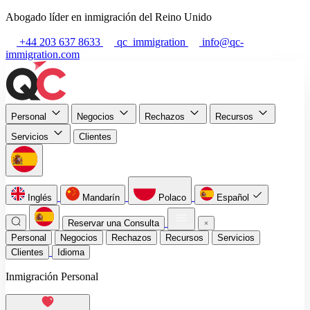
Abogado líder en inmigración del Reino Unido
+44 203 637 8633
qc_immigration
info@qc-
immigration.com
Personal
Negocios
Rechazos
Recursos
Servicios
Clientes
Inglés
Mandarín
Polaco
Español
Reservar una Consulta
Personal
Negocios
Rechazos
Recursos
Servicios
Clientes
Idioma
Inmigración Personal