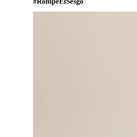
#RompeElSesgo