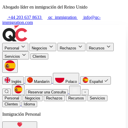
Abogado líder en inmigración del Reino Unido
+44 203 637 8633
qc_immigration
info@qc-
immigration.com
Personal
Negocios
Rechazos
Recursos
Servicios
Clientes
Inglés
Mandarín
Polaco
Español
Reservar una Consulta
Personal
Negocios
Rechazos
Recursos
Servicios
Clientes
Idioma
Inmigración Personal