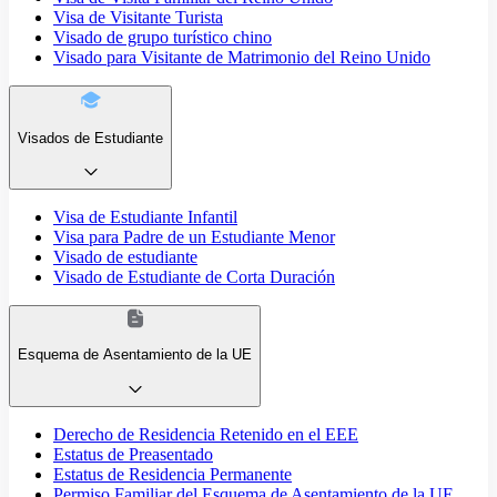
Visa de Visitante Turista
Visado de grupo turístico chino
Visado para Visitante de Matrimonio del Reino Unido
Visados de Estudiante
Visa de Estudiante Infantil
Visa para Padre de un Estudiante Menor
Visado de estudiante
Visado de Estudiante de Corta Duración
Esquema de Asentamiento de la UE
Derecho de Residencia Retenido en el EEE
Estatus de Preasentado
Estatus de Residencia Permanente
Permiso Familiar del Esquema de Asentamiento de la UE