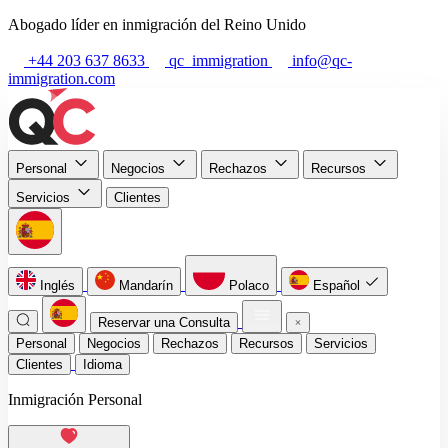
Abogado líder en inmigración del Reino Unido
+44 203 637 8633
qc_immigration
info@qc-
immigration.com
Personal
Negocios
Rechazos
Recursos
Servicios
Clientes
Inglés
Mandarín
Polaco
Español
Reservar una Consulta
Personal
Negocios
Rechazos
Recursos
Servicios
Clientes
Idioma
Inmigración Personal