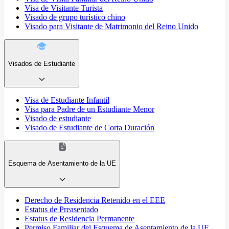
Visa de Visitante Turista
Visado de grupo turístico chino
Visado para Visitante de Matrimonio del Reino Unido
Visados de Estudiante
Visa de Estudiante Infantil
Visa para Padre de un Estudiante Menor
Visado de estudiante
Visado de Estudiante de Corta Duración
Esquema de Asentamiento de la UE
Derecho de Residencia Retenido en el EEE
Estatus de Preasentado
Estatus de Residencia Permanente
Permiso Familiar del Esquema de Asentamiento de la UE