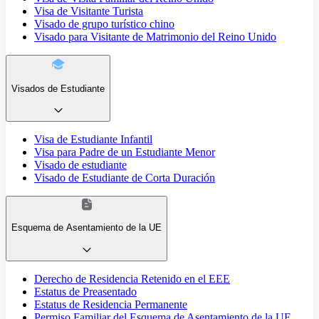
Visa de Visitante Turista
Visado de grupo turístico chino
Visado para Visitante de Matrimonio del Reino Unido
Visados de Estudiante
Visa de Estudiante Infantil
Visa para Padre de un Estudiante Menor
Visado de estudiante
Visado de Estudiante de Corta Duración
Esquema de Asentamiento de la UE
Derecho de Residencia Retenido en el EEE
Estatus de Preasentado
Estatus de Residencia Permanente
Permiso Familiar del Esquema de Asentamiento de la UE