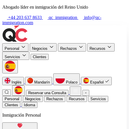
Abogado líder en inmigración del Reino Unido
+44 203 637 8633
qc_immigration
info@qc-
immigration.com
Personal
Negocios
Rechazos
Recursos
Servicios
Clientes
Inglés
Mandarín
Polaco
Español
Reservar una Consulta
Personal
Negocios
Rechazos
Recursos
Servicios
Clientes
Idioma
Inmigración Personal