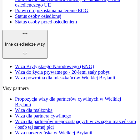
osiedleńczego UE
Prawo do pozostania na terenie EOG
Status osoby osiedlonej
Status osoby przed osiedleniem
Inne osiedleńcze wizy
Wiza Brytyjskiego Narodowego (BNO)
Wiza do życia prywatnego - 20-letni stały pobyt
Wiza powrotna dla mieszkańców Wielkiej Brytanii
Visy partnera
Propozycja wizy dla partnerów cywilnych w Wielkiej
Brytanii
Wiza dla małżonka
Wiza dla partnera cywilnego
Wiza dla partnerów niepozostających w związku małżeńskim
/ osób tej samej płci
Wiza narzeczeńska w Wielkiej Brytanii