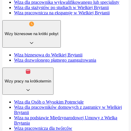
Wiza dla pracownika wykwalifikowanego lub specjalisty
Wiza dla stażystów po studiach w Wielkiej Brytanii
Wiza pracownicza na ekspansję w Wielkiej Brytanii
Wizy biznesowe na krótki pobyt
Wiza biznesowa do Wielkiej Brytanii
Wiza dozwolonego płatnego zaangażowania
Wizy pracy na krótkotermin
Wiza dla Osób o Wysokim Potencjale
Wiza dla pracowników domowych z zagranicy w Wielkiej
Brytanii
Wiza na podstawie Międzynarodowej Umowy z Wielką
Brytanią
Wiza pracownicza dla twórców