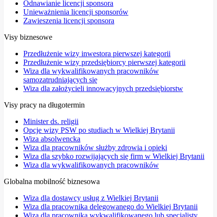
Odnawianie licencji sponsora
Unieważnienia licencji sponsorów
Zawieszenia licencji sponsora
Visy biznesowe
Przedłużenie wizy inwestora pierwszej kategorii
Przedłużenie wizy przedsiębiorcy pierwszej kategorii
Wiza dla wykwalifikowanych pracowników
samozatrudniających się
Wiza dla założycieli innowacyjnych przedsiębiorstw
Visy pracy na długotermin
Minister ds. religii
Opcje wizy PSW po studiach w Wielkiej Brytanii
Wiza absolwencka
Wiza dla pracowników służby zdrowia i opieki
Wiza dla szybko rozwijających się firm w Wielkiej Brytanii
Wiza dla wykwalifikowanych pracowników
Globalna mobilność biznesowa
Wiza dla dostawcy usług z Wielkiej Brytanii
Wiza dla pracownika delegowanego do Wielkiej Brytanii
Wiza dla pracownika wykwalifikowanego lub specjalisty