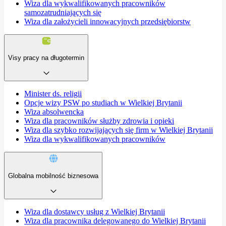
Wiza dla wykwalifikowanych pracowników
samozatrudniających się
Wiza dla założycieli innowacyjnych przedsiębiorstw
Visy pracy na długotermin
Minister ds. religii
Opcje wizy PSW po studiach w Wielkiej Brytanii
Wiza absolwencka
Wiza dla pracowników służby zdrowia i opieki
Wiza dla szybko rozwijających się firm w Wielkiej Brytanii
Wiza dla wykwalifikowanych pracowników
Globalna mobilność biznesowa
Wiza dla dostawcy usług z Wielkiej Brytanii
Wiza dla pracownika delegowanego do Wielkiej Brytanii