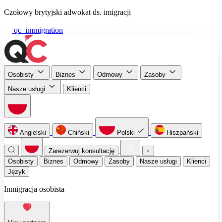
Czołowy brytyjski adwokat ds. imigracji
qc_immigration
Osobisty
Biznes
Odmowy
Zasoby
Nasze usługi
Klienci
Angielski
Chiński
Polski
Hiszpański
Zarezerwuj konsultację
Osobisty
Biznes
Odmowy
Zasoby
Nasze usługi
Klienci
Język
Inmigracja osobista