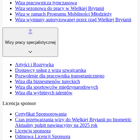
Wiza pracownicza tymczasowa
Wiza sezonowa do pracy w Wielkiej Brytanii
Wiza w ramach Programu Mobilności Młodzieży
Wiza wymiany autoryzowanej przez rząd Wielkiej Brytanii
Wizy pracy specjalistycznej
Artyści i Rozrywka
Dostawcy usług z wizą szwajcarską
Pozwolenie dla pracownika transgranicznego
Wiza dla biznesmenów tureckich
Wiza dla sportowców międzynarodowych
Wiza dla wybitnych talentów
Licencja sponsor
Certyfikat Sponsorowania
Czas przetwarzania wizy do Wielkiej Brytanii po biometrii:
Aktualny pulpit nawigacyjny na 2025 rok
Licencja sponsora
Odmowa Licencji Sponsora