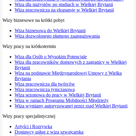
Wiza dla stażystów po studiach w Wielkiej Brytanii
Wiza pracownicza na ekspansję w Wielkiej Brytanii
Wizy biznesowe na krótki pobyt
Wiza biznesowa do Wielkiej Brytanii
Wiza dozwolonego płatnego zaangażowania
Wizy pracy na krótkotermin
Wiza dla Osób o Wysokim Potencjale
Wiza dla pracowników domowych z zagranicy w Wielkiej
Brytanii
Wiza na podstawie Międzynarodowej Umowy z Wielką
Brytanią
Wiza pracownicza dla twórców
Wiza pracownicza tymczasowa
Wiza sezonowa do pracy w Wielkiej Brytanii
Wiza w ramach Programu Mobilności Młodzieży
Wiza wymiany autoryzowanej przez rząd Wielkiej Brytanii
Wizy pracy specjalistycznej
Artyści i Rozrywka
Dostawcy usług z wizą szwajcarską