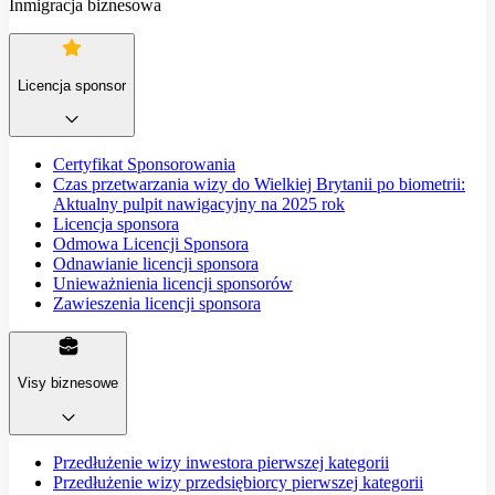
Inmigracja biznesowa
Licencja sponsor
Certyfikat Sponsorowania
Czas przetwarzania wizy do Wielkiej Brytanii po biometrii:
Aktualny pulpit nawigacyjny na 2025 rok
Licencja sponsora
Odmowa Licencji Sponsora
Odnawianie licencji sponsora
Unieważnienia licencji sponsorów
Zawieszenia licencji sponsora
Visy biznesowe
Przedłużenie wizy inwestora pierwszej kategorii
Przedłużenie wizy przedsiębiorcy pierwszej kategorii