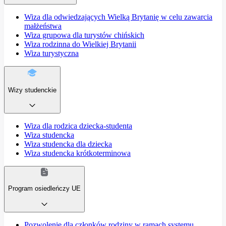
Wiza dla odwiedzających Wielką Brytanię w celu zawarcia
małżeństwa
Wiza grupowa dla turystów chińskich
Wiza rodzinna do Wielkiej Brytanii
Wiza turystyczna
Wizy studenckie
Wiza dla rodzica dziecka-studenta
Wiza studencka
Wiza studencka dla dziecka
Wiza studencka krótkoterminowa
Program osiedleńczy UE
Pozwolenie dla członków rodziny w ramach systemu