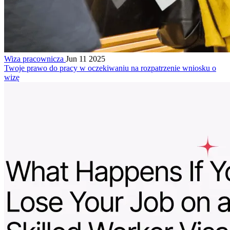
Wiza pracownicza
Jun 11 2025
Twoje prawo do pracy w oczekiwaniu na rozpatrzenie wniosku o
wizę