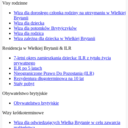
Visy rodzinne
Wiza dla dorosłego członka rodziny na utrzymaniu w Wielkiej
Brytanii
Wiza dla dziecka
Wiza dla potomków Brytyjczyków
Wiza dla rodzica
Wiza zależna dla dziecka w Wielkiej Brytanii
Residencja w Wielkiej Brytanii & ILR
7-letni okres zamieszkania dziecka: ILR z tytułu życia
prywatnego
ILR po 5 latach
Nieograniczone Prawo Do Pozostania (ILR)
Rezydentura długoterminowa na 10 lat
Stały pobyt
Obywatelstwo brytyjskie
Obywatelstwo brytyjskie
Wizy krótkoterminowe
Wiza dla odwiedzających Wielką Brytanię w celu zawarcia
małżeństwa