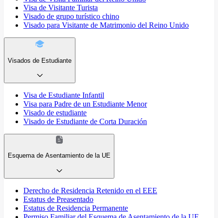
Visa de Visitante Turista
Visado de grupo turístico chino
Visado para Visitante de Matrimonio del Reino Unido
Visados de Estudiante
Visa de Estudiante Infantil
Visa para Padre de un Estudiante Menor
Visado de estudiante
Visado de Estudiante de Corta Duración
Esquema de Asentamiento de la UE
Derecho de Residencia Retenido en el EEE
Estatus de Preasentado
Estatus de Residencia Permanente
Permiso Familiar del Esquema de Asentamiento de la UE