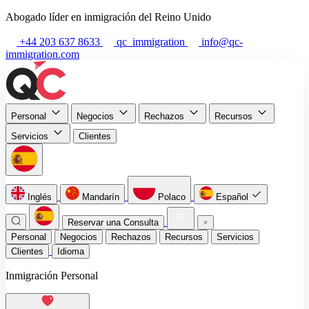
Abogado líder en inmigración del Reino Unido
+44 203 637 8633
qc_immigration
info@qc-
immigration.com
Personal
Negocios
Rechazos
Recursos
Servicios
Clientes
Inglés
Mandarín
Polaco
Español
Reservar una Consulta
Personal
Negocios
Rechazos
Recursos
Servicios
Clientes
Idioma
Inmigración Personal