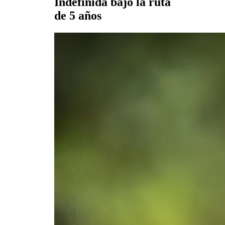
Indefinida bajo la ruta
de 5 años