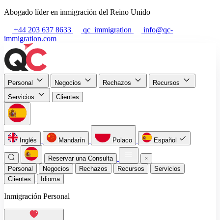
Abogado líder en inmigración del Reino Unido
+44 203 637 8633
qc_immigration
info@qc-
immigration.com
Personal
Negocios
Rechazos
Recursos
Servicios
Clientes
Inglés
Mandarín
Polaco
Español
Reservar una Consulta
Personal
Negocios
Rechazos
Recursos
Servicios
Clientes
Idioma
Inmigración Personal