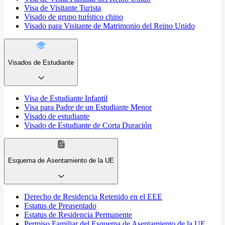
Visa de Visitante Turista
Visado de grupo turístico chino
Visado para Visitante de Matrimonio del Reino Unido
Visados de Estudiante
Visa de Estudiante Infantil
Visa para Padre de un Estudiante Menor
Visado de estudiante
Visado de Estudiante de Corta Duración
Esquema de Asentamiento de la UE
Derecho de Residencia Retenido en el EEE
Estatus de Preasentado
Estatus de Residencia Permanente
Permiso Familiar del Esquema de Asentamiento de la UE